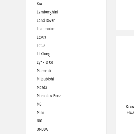
Kia
Lamborghini
Land Rover
Leapmotor
Lexus
Lotus
Li Xiang
Lynk & Co
Maserati
Mitsubishi
Mazda
Mercedes-Benz
MG
Ков
Hua
Mini
NIO
OMODA