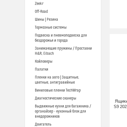
Zeekr
Off-Road
Шины | Резина
Тормозные системы
Подвеска и пневмоподвеска для
бездорожья и города
Занижающие пружины / Проставки
H&R; Eibach
Койловеры
Палатки
Пленки на авто | Защитные,
цветные, антигравийные
Виниловые пленки TechWrap
Диагностические сканеры
Ящики
Выдвижные кухни для багажника /
S9 202
органайзер - кухонный блок для
внедорожников
Двигатель