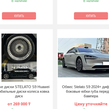
В наличии
В наличии
КУПИТЬ
КУПИТЬ
ые диски STELATO S9 Huawei
Обвес Stelato S9 2024+ ди
обильные диски колеса ковка
боковые юбки губа перед
диск
бампера
от 269 000 ₸
Цену уточняйте