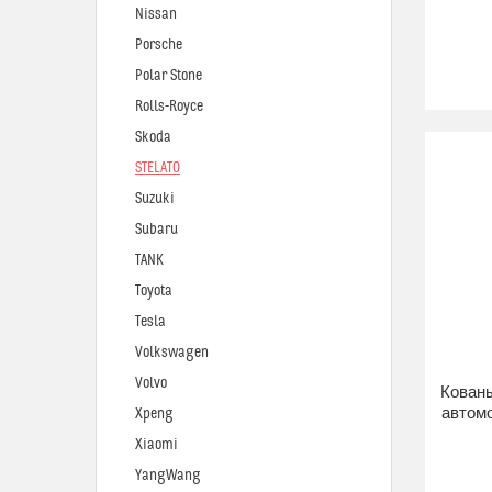
Nissan
Porsche
Polar Stone
Rolls-Royce
Skoda
STELATO
Suzuki
Subaru
TANK
Toyota
Tesla
Volkswagen
Volvo
Кован
автом
Xpeng
Xiaomi
YangWang