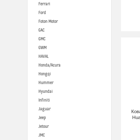
Ferrari
Ford
Foton Motor
GAC
GMC
GWM
HAVAL
Honda/Acura
Hongqi
Hummer
Hyundai
Infiniti
Jaguar
Ков
Hua
Jeep
Jetour
JMC