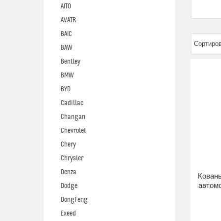
AITO
AVATR
BAIC
BAW
Bentley
BMW
BYD
Cadillac
Changan
Chevrolet
Chery
Chrysler
Denza
Кован
автом
Dodge
DongFeng
Exeed