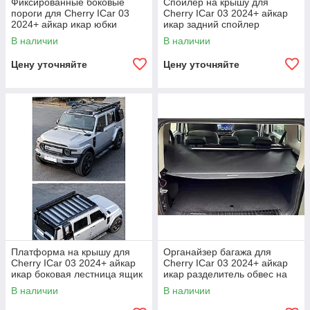
Фиксированные боковые
Спойлер на крышу для
пороги для Cherry ICar 03
Cherry ICar 03 2024+ айкар
2024+ айкар икар юбки
икар задний спойлер
подножки стальные пороги
антикрыло
В наличии
В наличии
Цену уточняйте
Цену уточняйте
Платформа на крышу для
Органайзер багажа для
Cherry ICar 03 2024+ айкар
Cherry ICar 03 2024+ айкар
икар боковая лестница ящик
икар разделитель обвес на
для хранения органайзер
багаж
В наличии
В наличии