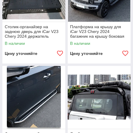
Столик-органайзер на
Платформа на крышу для
заднюю дверь для iCar V23
iCar V23 Chery 2024
Chery 2024 держатель
багажник на крышу боковая
крепление
лестница боковой столик
В наличии
В наличии
многофункциональный
стеллаж
Цену уточняйте
Цену уточняйте