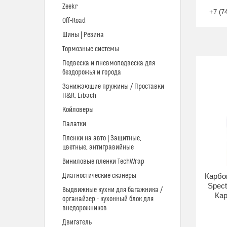
Zeekr
+7 (7
Off-Road
Шины | Резина
Тормозные системы
Подвеска и пневмоподвеска для
бездорожья и города
Занижающие пружины / Проставки
H&R; Eibach
Койловеры
Палатки
Пленки на авто | Защитные,
цветные, антигравийные
Виниловые пленки TechWrap
Диагностические сканеры
Карбо
Spect
Выдвижные кухни для багажника /
Кар
органайзер - кухонный блок для
внедорожников
Двигатель