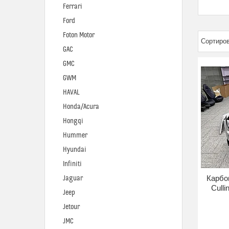
Ferrari
Ford
Foton Motor
GAC
GMC
GWM
HAVAL
Honda/Acura
Hongqi
Hummer
Hyundai
Infiniti
Карбо
Jaguar
Cull
Jeep
Jetour
JMC