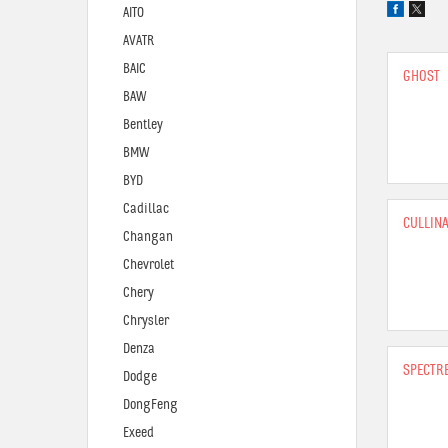
AITO
AVATR
BAIC
GHOST
BAW
Bentley
BMW
BYD
Cadillac
CULLIN
Changan
Chevrolet
Chery
Chrysler
Denza
SPECTR
Dodge
DongFeng
Exeed