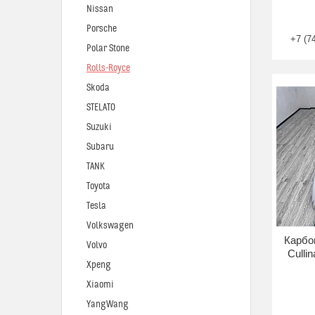
Nissan
Porsche
+7 (7
Polar Stone
Rolls-Royce
Skoda
STELATO
Suzuki
Subaru
TANK
Toyota
Tesla
Volkswagen
Карбо
Volvo
Culli
Xpeng
Xiaomi
YangWang