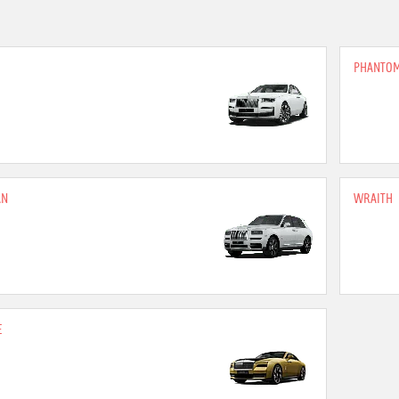
PHANTO
AN
WRAITH
E