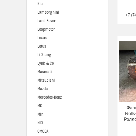
Kia
Lamborghini
+7 (7
Land Rover
Leapmotor
Lexus
Lotus
Li Xiang
Lynk & Co
Maserati
Mitsubishi
Mazda
Mercedes-Benz
MG
Фар
Roll
Mini
Роллс
NIO
OMODA