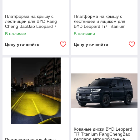
Платформа на крышу с
Платформа на крышу с
лестницей для BYD Fang
лестницей и ящиком для
Cheng BaoBao Leopard 7
BYD Leopard Ti7 Titanium
Titanium 2025+ леопард
FangChengBao Леопард
В наличии
В наличии
органайзер багажник крышу
Багажник на крышу Лестница
Цену уточняйте
Цену уточняйте
Кованые диски BYD Leopard
Ti7 Titanium FangChengBao
леопард автомобильные
Противотуманные фары