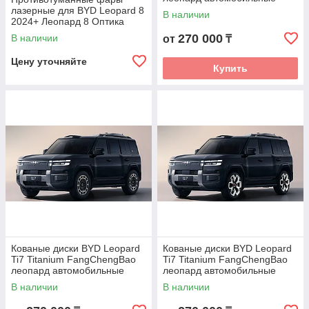
диски колеса ковка диск
лазерные для BYD Leopard 8
В наличии
2024+ Леопард 8 Оптика
Противотуманки
270 000
В наличии
от
₸
Цену уточняйте
Купить
Кованые диски BYD Leopard
Кованые диски BYD Leopard
Ti7 Titanium FangChengBao
Ti7 Titanium FangChengBao
леопард автомобильные
леопард автомобильные
диски колеса ковка диск
диски колеса ковка диск
В наличии
В наличии