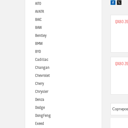
AITO
AVATR
BAIC
QX80 Z
BAW
Bentley
BMW
BYD
Cadillac
QX80 Z
Changan
Chevrolet
Chery
Chrysler
Denza
Dodge
DongFeng
Exeed