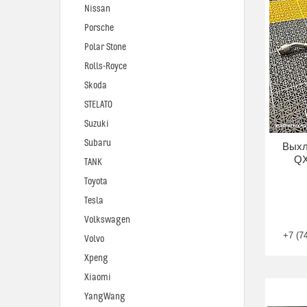
Nissan
Porsche
Polar Stone
Rolls-Royce
Skoda
STELATO
Suzuki
Subaru
Выхл
QX
TANK
Toyota
Tesla
Volkswagen
+7 (7
Volvo
Xpeng
Xiaomi
YangWang