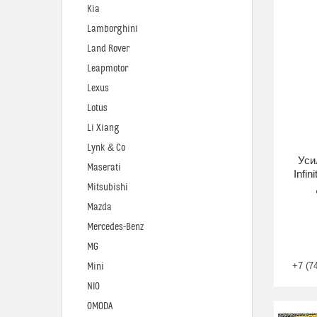
Kia
Lamborghini
Land Rover
Leapmotor
Lexus
Lotus
Li Xiang
Lynk & Co
Уси
Maserati
Infi
Mitsubishi
Mazda
Mercedes-Benz
MG
+7 (7
Mini
NIO
OMODA