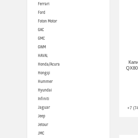
Ferrari
Ford
Foton Motor
GAC
GMC
GWM
HAVAL
Капи
Honda/Acura
QX80 
Hongqi
Hummer
Hyundai
Infiniti
Jaguar
+7 (7
Jeep
Jetour
JMC