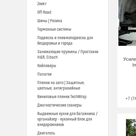
Zeekr
Off-Road
Шины | Резина
Тормозные системы
Подвеска и пневмоподвеска для
бездорожья и города
Занижающие пружины / Проставки
H&R; Eibach
Усиле
I
Койловеры
Палатки
Пленки на авто | Защитные,
цветные, антигравийные
Виниловые пленки TechWrap
+7 (7
Диагностические сканеры
Выдвижные кухни для багажника /
органайзер - кухонный блок для
внедорожников
Двигатель