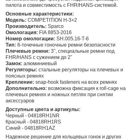
пилота и совместимость с FHR/HANS-системой.
Основные характеристики:
Модель:
COMPETITION H-3+2
Производитель:
Sparco
Омологация:
FIA 8853-2016
Номер омологации:
SH.005.16-T-6
Тип:
6-точечные гоночные ремни безопасности
Плечевые ремни:
3", специальные ремни под
FHR/HANS с сужением до 2"
Замок:
алюминиевый
Регуляторы:
стальные регуляторы на плечевых и
поясных ремнях
Крепление:
snap-hook fasteners на всех ремнях
Дополнительно:
возможна фиксация к roll-cage на
плечевых ремнях и ножных петлях при снятии
аксессуаров
Доступные цвета и артикулы:
Черный - 04818RH1NR
Красный - 04818RH1RS
Синий - 04818RH1AZ
Надежное решение для кольцевых гонок и других