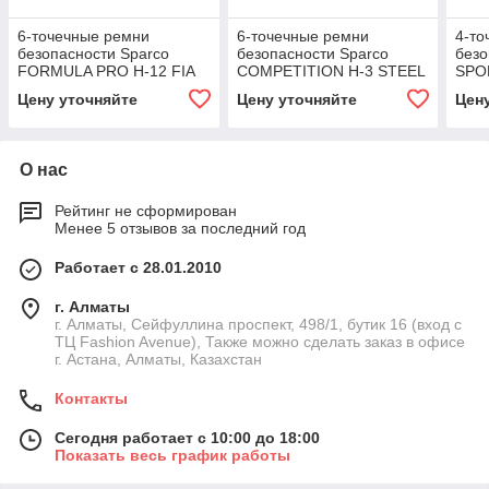
6-точечные ремни
6-точечные ремни
4-то
безопасности Sparco
безопасности Sparco
безо
FORMULA PRO H-12 FIA
COMPETITION H-3 STEEL
SPOR
8853-2016
FIA 8853-2016
Цену уточняйте
Цену уточняйте
Цен
О нас
Рейтинг не сформирован
Менее 5 отзывов за последний год
Работает с 28.01.2010
г. Алматы
г. Алматы, Сейфуллина проспект, 498/1, бутик 16 (вход с
ТЦ Fashion Avenue), Также можно сделать заказ в офисе
г. Астана, Алматы, Казахстан
Контакты
Сегодня работает с 10:00 до 18:00
Показать весь график работы