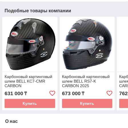
Подобные товары компании
Карбоновый картинговый
Карбоновый картинговый
Кар
шлем BELL KC7-CMR
шлем BELL RS7-K
шле
CARBON
CARBON 2025
CAR
631 000
673 000
762
₸
₸
Купить
Купить
О нас