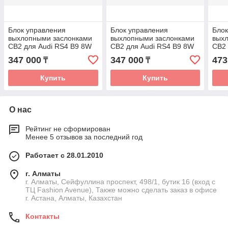
Блок управления
Блок управления
Блок
выхлопными заслонками
выхлопными заслонками
вых
CB2 для Audi RS4 B9 8W
CB2 для Audi RS4 B9 8W
CB2 
Facelift GEN2
Prefacelift GEN2
Face
347 000
347 000
473
₸
₸
Купить
Купить
О нас
Рейтинг не сформирован
Менее 5 отзывов за последний год
Работает с 28.01.2010
г. Алматы
г. Алматы, Сейфуллина проспект, 498/1, бутик 16 (вход с
ТЦ Fashion Avenue), Также можно сделать заказ в офисе
г. Астана, Алматы, Казахстан
Контакты