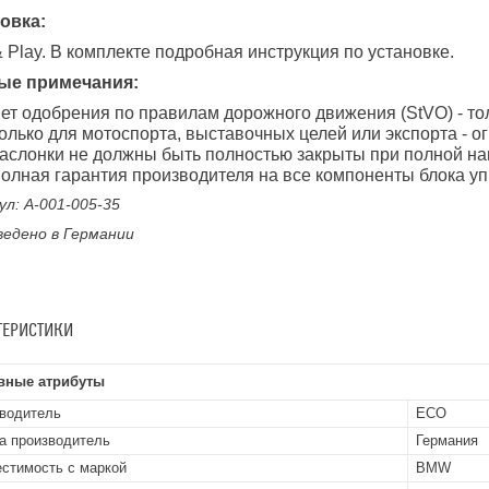
овка:
& Play. В комплекте подробная инструкция по установке.
ые примечания:
ет одобрения по правилам дорожного движения (StVO) - то
олько для мотоспорта, выставочных целей или экспорта - о
аслонки не должны быть полностью закрыты при полной на
олная гарантия производителя на все компоненты блока у
л: A-001-005-35
ведено в Германии
ТЕРИСТИКИ
вные атрибуты
водитель
ECO
а производитель
Германия
стимость с маркой
BMW