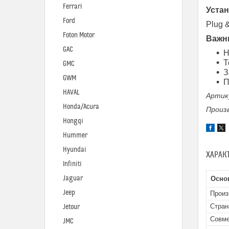
Ferrari
Устан
Ford
Plug 
Foton Motor
Важн
GAC
Н
Т
GMC
З
GWM
П
HAVAL
Артику
Honda/Acura
Произ
Hongqi
Hummer
Hyundai
ХАРАК
Infiniti
Jaguar
Осно
Jeep
Произ
Стран
Jetour
Совме
JMC