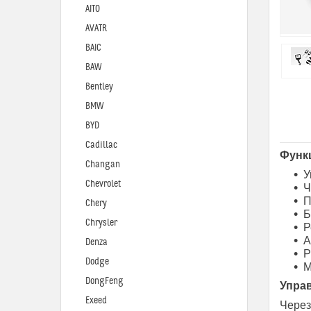
AITO
AVATR
BAIC
BAW
Bentley
BMW
BYD
Cadillac
Функ
Changan
У
Chevrolet
Ч
П
Chery
Б
Chrysler
Р
А
Denza
P
Dodge
М
DongFeng
Упра
Exeed
Через