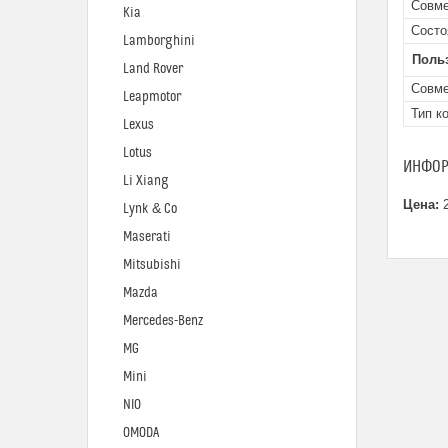
Совме
Kia
Состо
Lamborghini
Поль
Land Rover
Совме
Leapmotor
Тип к
Lexus
Lotus
ИНФОР
Li Xiang
Цена:
2
Lynk & Co
Maserati
Mitsubishi
Mazda
Mercedes-Benz
MG
Mini
NIO
OMODA