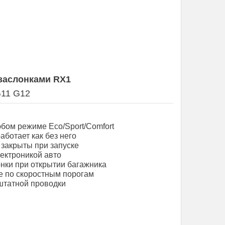
заслонками RX1
G11 G12
бом режиме Eco/Sport/Comfort
ботает как без него
закрыты при запуске
ектроникой авто
нки при открытии багажника
е по скоростным порогам
штатной проводки