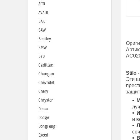
AITO
AVATR
BAIC
BAW
Bentley
Ориги
BMW
Артик
AC020
BYD
Cadillac
Stilo
-
Changan
Эти ш
Chevrolet
прест
Chery
защит
Chrysler
М
лу
Denza
И
Dodge
и в
Л
DongFeng
соч
Exeed
В