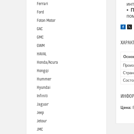
Ferrari
инт
П
Ford
по
Foton Motor
GAC
GMC
ХАРАК
GWM
HAVAL
Осно
Honda/Acura
Произ
Hongqi
Стран
Hummer
Состо
Hyundai
ИНФОР
Infiniti
Jaguar
Цена:
8
Jeep
Jetour
JMC