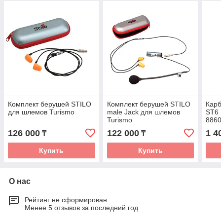
Комплект берушей STILO
Комплект берушей STILO
Кар
для шлемов Turismo
male Jack для шлемов
ST6 
Turismo
886
126 000
122 000
1 4
₸
₸
Купить
Купить
О нас
Рейтинг не сформирован
Менее 5 отзывов за последний год