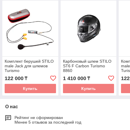
Комплект берушей STILO
Карбоновый шлем STILO
Комп
male Jack для шлемов
ST6 F Carbon Turismo
mal
Turismo
8860
Turi
122 000
1 410 000
122
₸
₸
Купить
Купить
О нас
Рейтинг не сформирован
Менее 5 отзывов за последний год