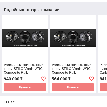
Подобные товары компании
Раллийный композитный
Раллийный композитный
Рал
шлем STILO Venti4 WRC
шлем STILO Venti4 WRC
шле
Composite Rally
Composite Rally
Carb
white/black
940 000
564 000
841
₸
₸
Купить
Купить
О нас