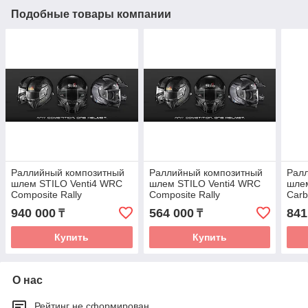
Подобные товары компании
Раллийный композитный
Раллийный композитный
Рал
шлем STILO Venti4 WRC
шлем STILO Venti4 WRC
шле
Composite Rally
Composite Rally
Carb
white/black
940 000
564 000
841
₸
₸
Купить
Купить
О нас
Рейтинг не сформирован