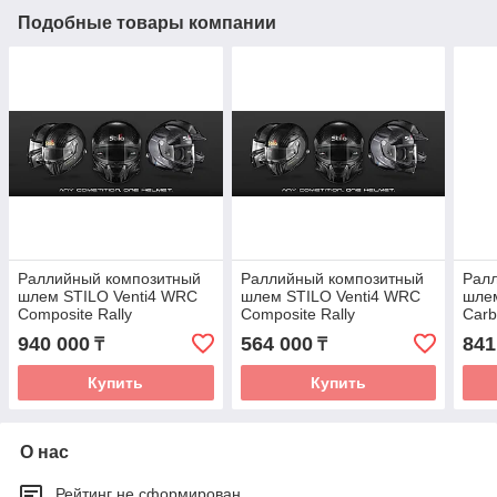
Подобные товары компании
Раллийный композитный
Раллийный композитный
Рал
шлем STILO Venti4 WRC
шлем STILO Venti4 WRC
шле
Composite Rally
Composite Rally
Carb
white/black
940 000
564 000
841
₸
₸
Купить
Купить
О нас
Рейтинг не сформирован