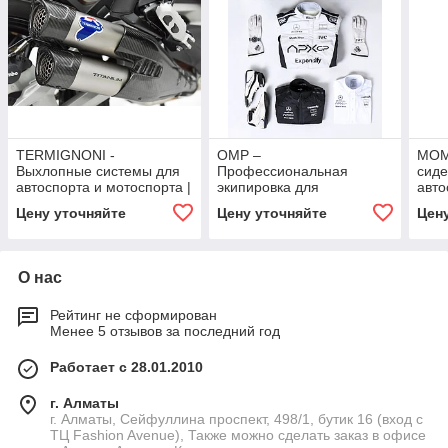
TERMIGNONI -
OMP –
MOM
Выхлопные системы для
Профессиональная
сиде
автоспорта и мотоспорта |
экипировка для
авто
Racing exhaust,
автоспорта | Шлемы,
Raci
Цену уточняйте
Цену уточняйте
Цен
глушители, коллекторы и
гоночные костюмы,
аксессуары
сиденья, и аксессуары
О нас
Рейтинг не сформирован
Менее 5 отзывов за последний год
Работает с 28.01.2010
г. Алматы
г. Алматы, Сейфуллина проспект, 498/1, бутик 16 (вход с
ТЦ Fashion Avenue), Также можно сделать заказ в офисе