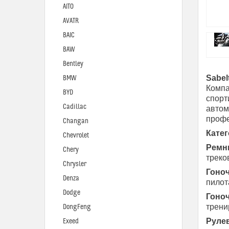
AITO
AVATR
BAIC
BAW
Bentley
Sabel
BMW
Компа
BYD
спорт
Cadillac
автом
профе
Changan
Катег
Chevrolet
Ремни
Chery
треко
Chrysler
Гоноч
Denza
пилот
Dodge
Гоноч
трени
DongFeng
Рулев
Exeed