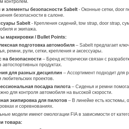
м контролем.
 и элементы безопасности Sabelt
- Оконные сетки, door n
ения безопасности в салоне.
суары Sabelt
- Крепления сидений, tow strap, door strap, 
обиля и экипажа.
ы маркировки / Bullet Points:
лексная подготовка автомобиля
– Sabelt предлагает клю
ья, ремни, рули, сетки, крепления и аксессуары.
 на безопасности
– Бренд исторически связан с разработ
в автоспортивных продуктах.
ния для разных дисциплин
– Ассортимент подходит для ра
и любительских проектов.
ессиональная посадка пилота
– Сиденья и ремни помога
ажно для контроля автомобиля на высокой скорости.
ная экипировка для пилотов
– В линейке есть костюмы, о
ровках и соревнованиях.
ьные модели имеют омологации FIA в зависимости от катег
и товара: