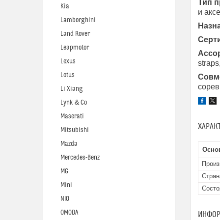
Тип п
Kia
и акс
Lamborghini
Назн
Land Rover
Серт
Leapmotor
Ассо
Lexus
straps
Lotus
Совм
сорев
Li Xiang
Lynk & Co
Maserati
ХАРАК
Mitsubishi
Mazda
Осно
Mercedes-Benz
Произ
MG
Стран
Mini
Состо
NIO
OMODA
ИНФОР