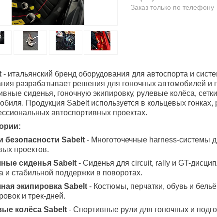
Заказ только по телефону
t
- итальянский бренд оборудования для автоспорта и систе
ния разрабатывает решения для гоночных автомобилей и п
ивные сиденья, гоночную экипировку, рулевые колёса, сетки
обиля. Продукция Sabelt используется в кольцевых гонках, р
ссиональных автоспортивных проектах.
ории:
 безопасности Sabelt
- Многоточечные harness-системы д
вых проектов.
ные сиденья Sabelt
- Сиденья для circuit, rally и GT-дис
а и стабильной поддержки в поворотах.
ная экипировка Sabelt
- Костюмы, перчатки, обувь и бель
ровок и трек-дней.
ые колёса Sabelt
- Спортивные рули для гоночных и подг