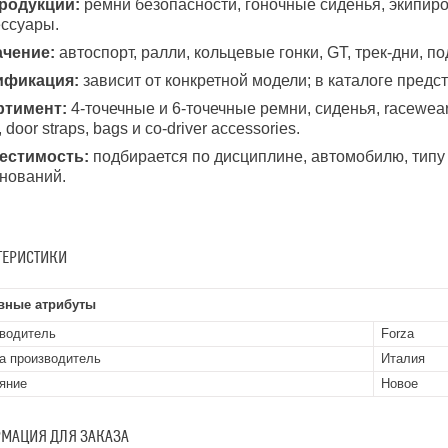
родукции:
ремни безопасности, гоночные сиденья, экипиров
ессуары.
ачение:
автоспорт, ралли, кольцевые гонки, GT, трек-дни, 
ификация:
зависит от конкретной модели; в каталоге предс
ртимент:
4-точечные и 6-точечные ремни, сиденья, racewear, 
, door straps, bags и co-driver accessories.
естимость:
подбирается по дисциплине, автомобилю, типу
нований.
ТЕРИСТИКИ
вные атрибуты
водитель
Forza
а производитель
Италия
яние
Новое
МАЦИЯ ДЛЯ ЗАКАЗА