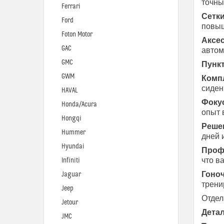
точны
Ferrari
Сетки
Ford
повыш
Foton Motor
Аксес
GAC
автом
GMC
Пункт
GWM
Комп
сиден
HAVAL
Фокус
Honda/Acura
опыт 
Hongqi
Реше
Hummer
дней 
Hyundai
Проф
что в
Infiniti
Гоноч
Jaguar
трени
Jeep
Отдел
Jetour
Детал
JMC