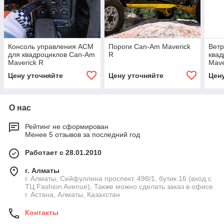
Консоль управления ACM
Пороги Can-Am Maverick
Ветр
для квадроциклов Can-Am
R
квад
Maverick R
Mave
ветр
Цену уточняйте
Цену уточняйте
Цен
О нас
Рейтинг не сформирован
Менее 5 отзывов за последний год
Работает с 28.01.2010
г. Алматы
г. Алматы, Сейфуллина проспект, 498/1, бутик 16 (вход с
ТЦ Fashion Avenue), Также можно сделать заказ в офисе
г. Астана, Алматы, Казахстан
Контакты