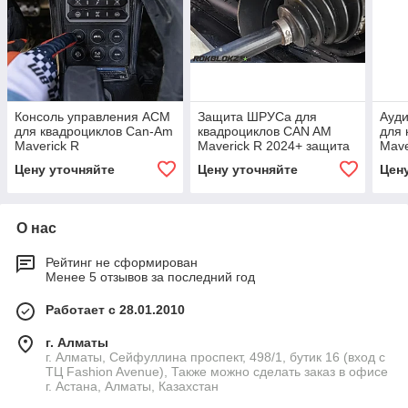
Консоль управления ACM
Защита ШРУСа для
Ауди
для квадроциклов Can-Am
квадроциклов CAN AM
для 
Maverick R
Maverick R 2024+ защита
Mave
от грязи пыли и камней
Цену уточняйте
Цену уточняйте
Цен
дефлектор
О нас
Рейтинг не сформирован
Менее 5 отзывов за последний год
Работает с 28.01.2010
г. Алматы
г. Алматы, Сейфуллина проспект, 498/1, бутик 16 (вход с
ТЦ Fashion Avenue), Также можно сделать заказ в офисе
г. Астана, Алматы, Казахстан