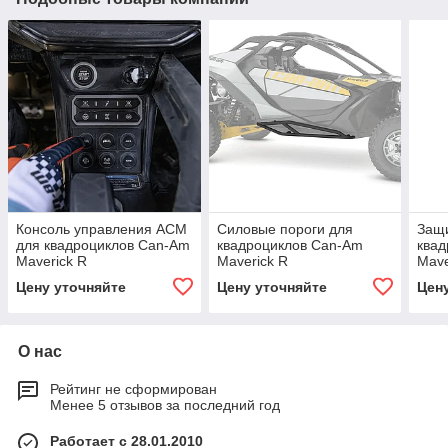
Консоль управления ACM
Силовые пороги для
Защ
для квадроциклов Can-Am
квадроциклов Can-Am
ква
Maverick R
Maverick R
Mave
от г
Цену уточняйте
Цену уточняйте
Цен
деф
О нас
Рейтинг не сформирован
Менее 5 отзывов за последний год
Работает с 28.01.2010