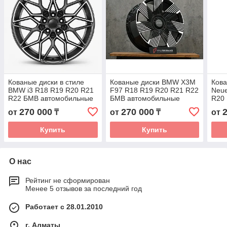
Кованые диски в стиле
Кованые диски BMW X3M
Кова
BMW i3 R18 R19 R20 R21
F97 R18 R19 R20 R21 R22
Neue
R22 БМВ автомобильные
БМВ автомобильные
R20
диски колеса ковка диск
диски колеса ковка диск
авто
270 000
270 000
от
₸
от
₸
от
коле
Купить
Купить
О нас
Рейтинг не сформирован
Менее 5 отзывов за последний год
Работает с 28.01.2010
г. Алматы