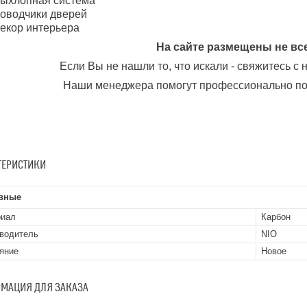
ыхлопная система
оводчики дверей
екор интерьера
На сайте размещены не вс
Если Вы не нашли то, что искали - свяжитесь с
Наши менеджера помогут профессионально по
ТЕРИСТИКИ
вные
риал
Карбон
водитель
NIO
яние
Новое
МАЦИЯ ДЛЯ ЗАКАЗА