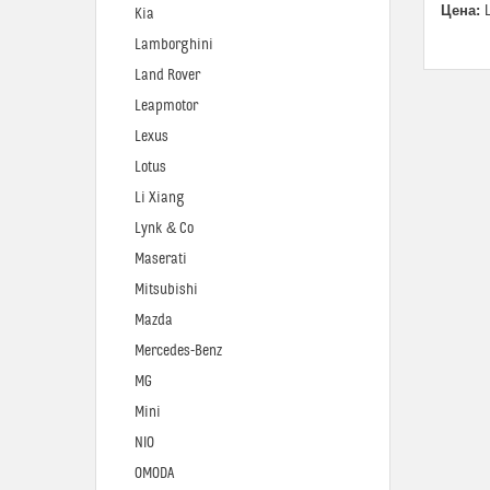
Цена:
Ц
Kia
Lamborghini
Land Rover
Leapmotor
Lexus
Lotus
Li Xiang
Lynk & Co
Maserati
Mitsubishi
Mazda
Mercedes-Benz
MG
Mini
NIO
OMODA