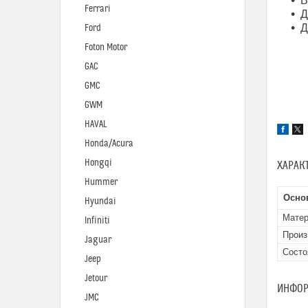
В
Ferrari
Д
Д
Ford
Foton Motor
GAC
GMC
GWM
HAVAL
Honda/Acura
Hongqi
ХАРАК
Hummer
Осно
Hyundai
Мате
Infiniti
Произ
Jaguar
Состо
Jeep
Jetour
ИНФОР
JMC