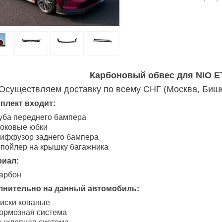
Карбоновый обвес для NIO E
Осуществляем доставку по всему СНГ (Москва, Бишке
плект входит:
уба переднего бампера
оковые юбки
иффузор заднего бампера
пойлер на крышку багажника
риал:
арбон
лнительно на данный автомобиль:
иски кованые
ормозная система