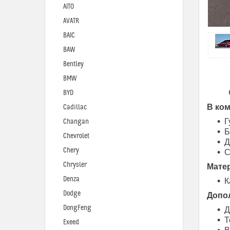
AITO
AVATR
BAIC
BAW
Bentley
BMW
BYD
В ком
Cadillac
Г
Changan
Б
Chevrolet
Д
Chery
С
Chrysler
Мате
Denza
К
Dodge
Допо
DongFeng
Д
Т
Exeed