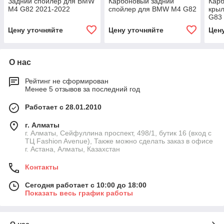
Задний спойлер для BMW
Карбоновый задний
Кар
M4 G82 2021-2022
спойлер для BMW M4 G82
кры
G83
Цену уточняйте
Цену уточняйте
Цен
О нас
Рейтинг не сформирован
Менее 5 отзывов за последний год
Работает с 28.01.2010
г. Алматы
г. Алматы, Сейфуллина проспект, 498/1, бутик 16 (вход с
ТЦ Fashion Avenue), Также можно сделать заказ в офисе
г. Астана, Алматы, Казахстан
Контакты
Сегодня работает с 10:00 до 18:00
Показать весь график работы
О нас