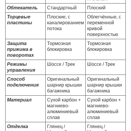
Обтекатель
Стандартный
Плоский
Торцевые
Плоские, с
Облегчённые, с
пластины
каналированием
переменной
потока
кривой
поверхностью
Защита
Тормозная
Тормозная
прижима в
блокировка
блокировка
поворотах
Режимы
Шоссе / Трек
Шоссе / Трек
управления
Способ
Оригинальный
Оригинальный
подключения
шарнир крышки
шарнир крышки
багажника
багажника
Материал
Сухой карбон +
Сухой карбон +
магниево-
магниево-
алюминиевый
алюминиевый
сплав
сплав
Отделка
Глянец /
Глянец /