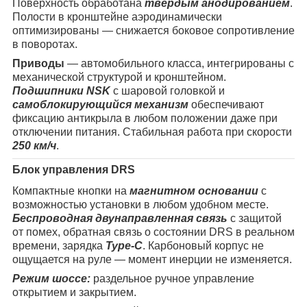
Поверхность обработана
твёрдым анодированием
.
Полости в кронштейне аэродинамически
оптимизированы — снижается боковое сопротивление
в поворотах.
Приводы
— автомобильного класса, интегрированы с
механической структурой и кронштейном.
Подшипники NSK
с шаровой головкой и
самоблокирующийся механизм
обеспечивают
фиксацию антикрыла в любом положении даже при
отключении питания. Стабильная работа при скорости
250 км/ч
.
Блок управления DRS
Компактные кнопки на
магнитном основании
с
возможностью установки в любом удобном месте.
Беспроводная двунаправленная связь
с защитой
от помех, обратная связь о состоянии DRS в реальном
времени, зарядка
Type-C
. Карбоновый корпус не
ощущается на руле — момент инерции не изменяется.
Режим шоссе:
раздельное ручное управление
открытием и закрытием.