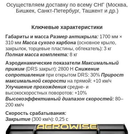
Осуществляем доставку по всему СНГ (Москва,
Бишкек, Санкт-Петербург, Ташкент и др.)
Ключевые характеристики
Габариты и масса
Размер антикрыла:
1700 мм ×
310 мм
Масса сухого карбона
(основное крыло,
закрылок, торцевые пластины, обтекатель): 3 кг
Полная масса комплекта:
8 кг
Аэродинамические показатели
Максимальный
прижим
(DRS закрыт): 2800 Н
Снижение
сопротивления
при открытом DRS: 30%
Прирост
максимальной скорости
на прямой: +10 км/ч
Улучшение прохождения
средне- и
высокоскоростных поворотов: +10%
Высокоэффективный диапазон скоростей:
80–
200 км/ч
Скорость срабатывания:
Закрытие
(300 км/ч): 0,25 с