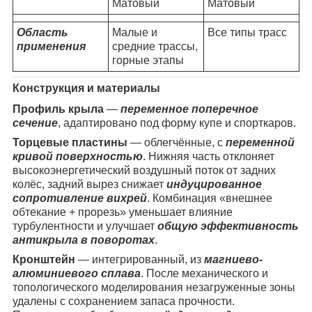
Матовый
Матовый
Область
Малые и
Все типы трасс
применения
средние трассы,
горные этапы
Конструкция и материалы
Профиль крыла
—
переменное поперечное
сечение
, адаптировано под форму купе и спорткаров.
Торцевые пластины
— облегчённые, с
переменной
кривой поверхностью
. Нижняя часть отклоняет
высокоэнергетический воздушный поток от задних
колёс, задний вырез снижает
индуцированное
сопротивление вихрей
. Комбинация «внешнее
обтекание + прорезь» уменьшает влияние
турбулентности и улучшает
общую эффективность
антикрыла в поворотах
.
Кронштейн
— интегрированный, из
магниево-
алюминиевого сплава
. После механического и
топологического моделирования незагруженные зоны
удалены с сохранением запаса прочности.