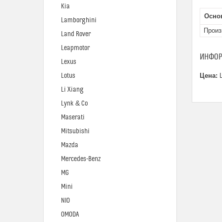
Kia
Осно
Lamborghini
Произ
Land Rover
Leapmotor
ИНФОР
Lexus
Lotus
Цена:
Ц
Li Xiang
Lynk & Co
Maserati
Mitsubishi
Mazda
Mercedes-Benz
MG
Mini
NIO
OMODA