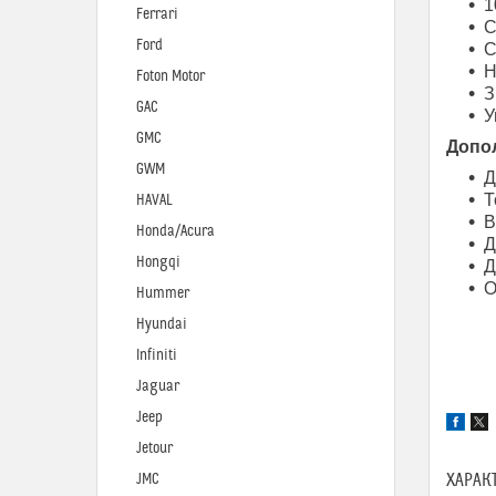
1
Ferrari
С
Ford
С
Н
Foton Motor
З
GAC
У
GMC
Допо
GWM
Д
Т
HAVAL
В
Honda/Acura
Д
Hongqi
Д
О
Hummer
Hyundai
Infiniti
Jaguar
Jeep
Jetour
ХАРАК
JMC