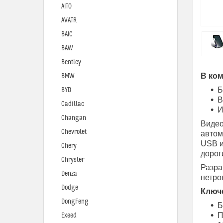
AITO
AVATR
BAIC
BAW
Bentley
В ком
BMW
Б
BYD
В
Cadillac
И
Changan
Видео
Chevrolet
автом
USB и
Chery
дорог
Chrysler
Разра
Denza
нетро
Dodge
Ключ
DongFeng
Б
П
Exeed