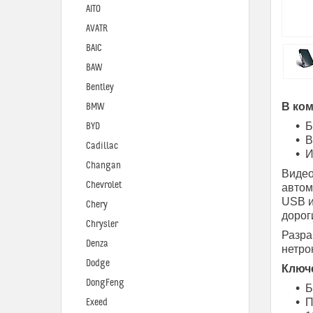
AITO
AVATR
BAIC
BAW
Bentley
В ком
BMW
Б
BYD
В
Cadillac
И
Changan
Видео
Chevrolet
автом
USB и
Chery
дорог
Chrysler
Разра
Denza
нетро
Dodge
Ключ
DongFeng
Б
П
Exeed