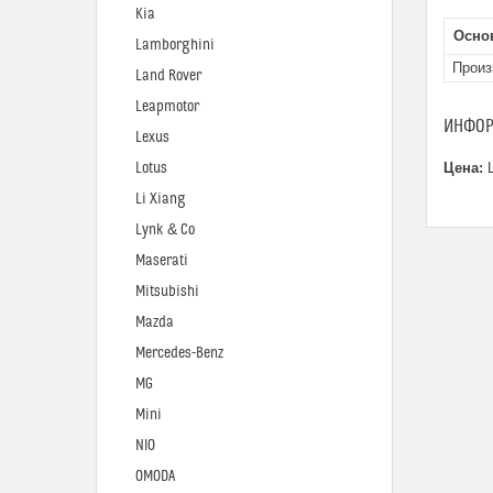
Kia
Осно
Lamborghini
Произ
Land Rover
Leapmotor
ИНФОР
Lexus
Lotus
Цена:
Ц
Li Xiang
Lynk & Co
Maserati
Mitsubishi
Mazda
Mercedes-Benz
MG
Mini
NIO
OMODA