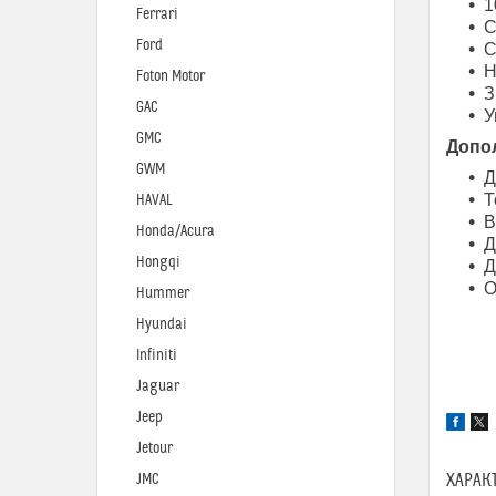
1
Ferrari
С
Ford
С
Н
Foton Motor
З
GAC
У
GMC
Допо
GWM
Д
Т
HAVAL
В
Honda/Acura
Д
Hongqi
Д
О
Hummer
Hyundai
Infiniti
Jaguar
Jeep
Jetour
ХАРАК
JMC