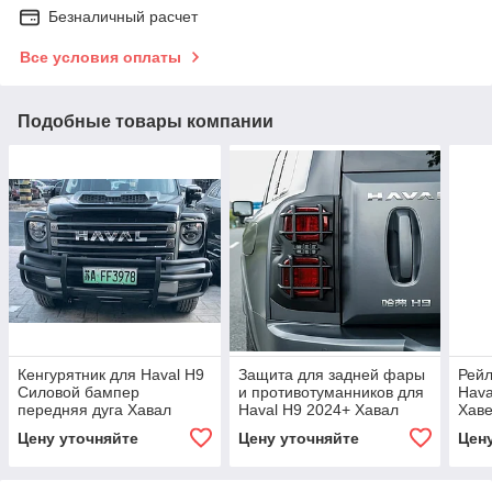
Безналичный расчет
Все условия оплаты
Подобные товары компании
Кенгурятник для Haval H9
Защита для задней фары
Рейл
Силовой бампер
и противотуманников для
Hava
передняя дуга Хавал
Haval H9 2024+ Хавал
Хав
Хавейл
Хавейл защитный обвес
Цену уточняйте
Цену уточняйте
Цен