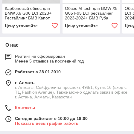
Карбоновый обвес для
Обвес M-tech для BMW X5
Обв
BMW X6 G06 LCI 2023+
G05 F95 LCI рестайлинг
LCI 
Рестайлинг БМВ Капот
2023-2024+ БМВ Губа
202
Губа переднего бампера
канарды юбки диффузор
диф
Цену уточняйте
Цену уточняйте
Цен
Диффузор
спойлер тюнинг
тюни
О нас
Рейтинг не сформирован
Менее 5 отзывов за последний год
Работает с 28.01.2010
г. Алматы
г. Алматы, Сейфуллина проспект, 498/1, бутик 16 (вход с
ТЦ Fashion Avenue), Также можно сделать заказ в офисе
г. Астана, Алматы, Казахстан
Контакты
Сегодня работает с 10:00 до 18:00
Показать весь график работы