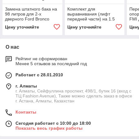
Замена штатного бака на
Комплект для
Пер
98 литров для 2-х
выравнивания (лифт
опор
дверного Ford Bronco
передней части) на 1.5
FMI 
(U725) 2.3/2.7T бензин
дюйма для Ram TRX
Rapt
Цену уточняйте
Цену уточняйте
Цен
2021+ Форд бронко
2021-2024
уни
основной бензобак
1,5 
О нас
Рейтинг не сформирован
Менее 5 отзывов за последний год
Работает с 28.01.2010
г. Алматы
г. Алматы, Сейфуллина проспект, 498/1, бутик 16 (вход с
ТЦ Fashion Avenue), Также можно сделать заказ в офисе
г. Астана, Алматы, Казахстан
Контакты
Сегодня работает с 10:00 до 18:00
Показать весь график работы