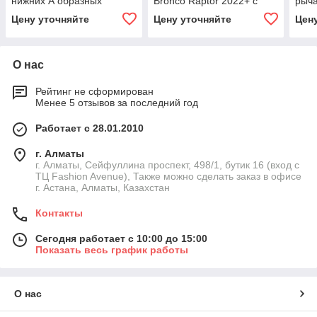
нижних А образных
Bronco Raptor 2022+ с
рыча
рычагов для Ford Bronco
креплением амортизатора
Rapt
Цену уточняйте
Цену уточняйте
Цен
2021+
и буферным упором
О нас
Рейтинг не сформирован
Менее 5 отзывов за последний год
Работает с 28.01.2010
г. Алматы
г. Алматы, Сейфуллина проспект, 498/1, бутик 16 (вход с
ТЦ Fashion Avenue), Также можно сделать заказ в офисе
г. Астана, Алматы, Казахстан
Контакты
Сегодня работает с 10:00 до 15:00
Показать весь график работы
О нас