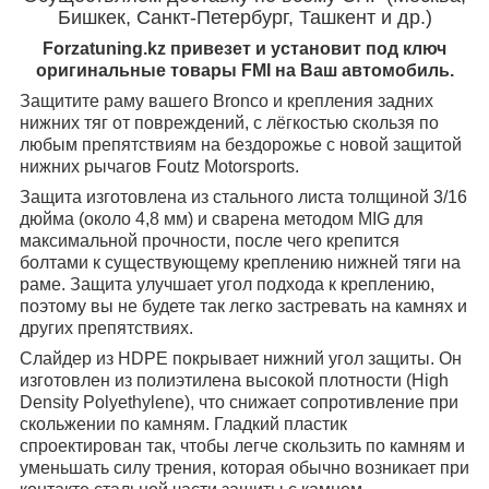
Бишкек, Санкт-Петербург, Ташкент и др.)
Forzatuning.kz привезет и установит под ключ
оригинальные товары FMI на Ваш автомобиль.
Защитите раму вашего Bronco и крепления задних
нижних тяг от повреждений, с лёгкостью скользя по
любым препятствиям на бездорожье с новой защитой
нижних рычагов Foutz Motorsports.
Защита изготовлена из стального листа толщиной 3/16
дюйма (около 4,8 мм) и сварена методом MIG для
максимальной прочности, после чего крепится
болтами к существующему креплению нижней тяги на
раме. Защита улучшает угол подхода к креплению,
поэтому вы не будете так легко застревать на камнях и
других препятствиях.
Слайдер из HDPE покрывает нижний угол защиты. Он
изготовлен из полиэтилена высокой плотности (High
Density Polyethylene), что снижает сопротивление при
скольжении по камням. Гладкий пластик
спроектирован так, чтобы легче скользить по камням и
уменьшать силу трения, которая обычно возникает при