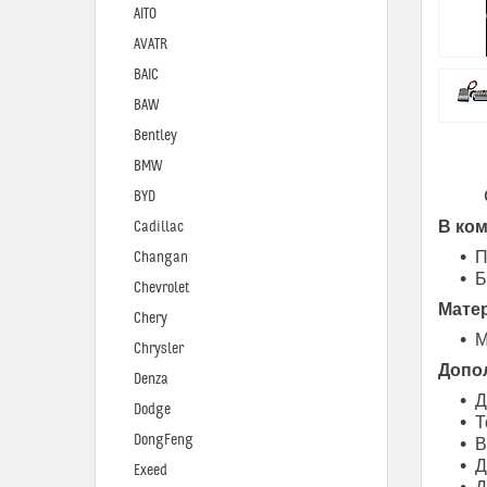
AITO
AVATR
BAIC
BAW
Bentley
BMW
BYD
В ком
Cadillac
П
Changan
Б
Chevrolet
Мате
Chery
М
Chrysler
Допо
Denza
Д
Dodge
Т
DongFeng
В
Д
Exeed