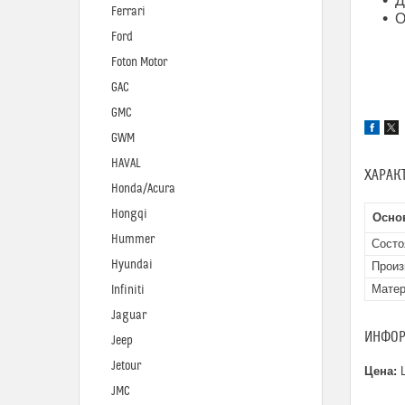
Д
Ferrari
О
Ford
Foton Motor
GAC
GMC
GWM
HAVAL
ХАРАК
Honda/Acura
Hongqi
Осно
Hummer
Состо
Hyundai
Произ
Мате
Infiniti
Jaguar
ИНФОР
Jeep
Jetour
Цена:
Ц
JMC