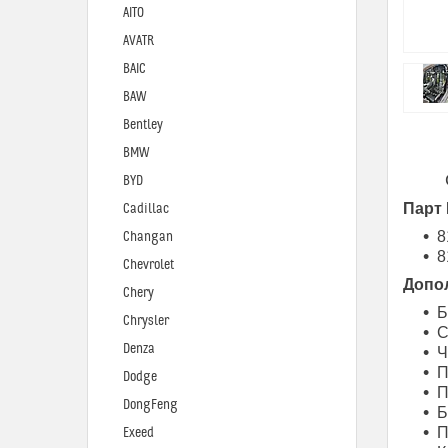
AITO
AVATR
BAIC
BAW
Bentley
BMW
BYD
Парт
Cadillac
8
Changan
8
Chevrolet
Допо
Chery
Б
Chrysler
С
Denza
Ч
П
Dodge
П
DongFeng
Б
П
Exeed