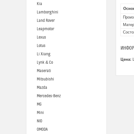
Kia
Осно
Lamborghini
Произ
Land Rover
Мате
Leapmotor
Состо
Lexus
Lotus
ИНФОР
Li Xiang
Цена:
Ц
Lynk & Co
Maserati
Mitsubishi
Mazda
Mercedes-Benz
MG
Mini
NIO
OMODA