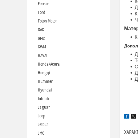
К
Ferrari
Д
Ford
К
Ч
Foton Motor
Мате
GAC
К
GMC
Допол
GWM
Д
HAVAL
Т
Honda/Acura
О
Д
Hongqi
Д
Hummer
Hyundai
Infiniti
Jaguar
Jeep
Jetour
ХАРАК
JMC