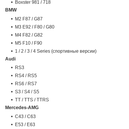
Boxster 981 / 718
BMW
M2 F87 / G87
M3 E92 / F80 / G80
M4 F82 / G82
M5 F10 / F90
1 / 2 / 3 / 4 Series (спортивные версии)
Audi
RS3
RS4 / RS5
RS6 / RS7
S3 / S4 / S5
TT / TTS / TTRS
Mercedes-AMG
C43 / C63
E53 / E63