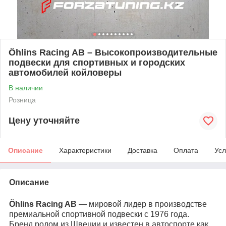
Öhlins Racing AB – Высокопроизводительные
подвески для спортивных и городских
автомобилей койловеры
В наличии
Розница
Цену уточняйте
Описание
Характеристики
Доставка
Оплата
Усл
Описание
Öhlins Racing AB
— мировой лидер в производстве
премиальной спортивной подвески с 1976 года.
Бренд родом из Швеции и известен в автоспорте как