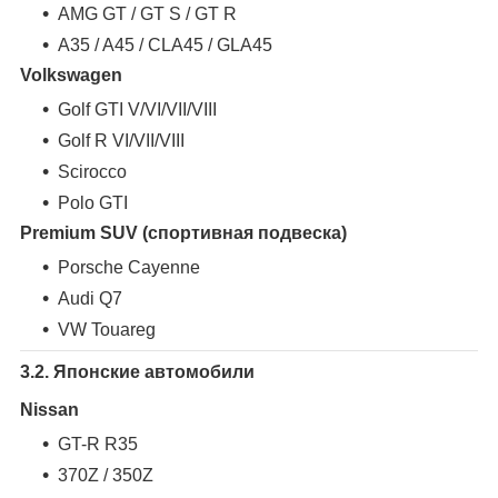
AMG GT / GT S / GT R
A35 / A45 / CLA45 / GLA45
Volkswagen
Golf GTI V/VI/VII/VIII
Golf R VI/VII/VIII
Scirocco
Polo GTI
Premium SUV (спортивная подвеска)
Porsche Cayenne
Audi Q7
VW Touareg
3.2. Японские автомобили
Nissan
GT-R R35
370Z / 350Z