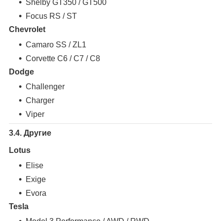
Shelby GT350 / GT500
Focus RS / ST
Chevrolet
Camaro SS / ZL1
Corvette C6 / C7 / C8
Dodge
Challenger
Charger
Viper
3.4. Другие
Lotus
Elise
Exige
Evora
Tesla