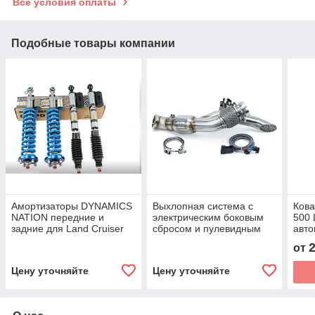
Все условия оплаты
Подобные товары компании
Амортизаторы DYNAMICS
Выхлопная система с
Кова
NATION передние и
электрическим боковым
500 
задние для Land Cruiser
сбросом и пулевидным
авто
Prado 250 2024+ крузер
глушителем для Can-Am
коле
от
прадо койловер подвеска
Maverick R Racing
аморты стабилизатор
Цену уточняйте
Цену уточняйте