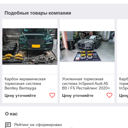
Подобные товары компании
Карбон керамическая
Усиленная тормозная
Карб
тормозная система
система InSpeed Audi A5
торм
Bentley Bentayga
B9 / F5 Рестайлинг 2020+
InSp
Рестайлинг 2020+ Бентли
Ауди Тормоза Суппорт
Cay
Цену уточняйте
Цену уточняйте
Цен
Тормоза Суппорт
диски Колодки
Супп
Тормозные диски Колодки
О нас
Рейтинг не сформирован