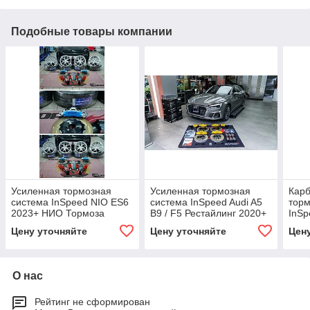
Подобные товары компании
Усиленная тормозная
Усиленная тормозная
Карб
система InSpeed NIO ES6
система InSpeed Audi A5
торм
2023+ НИО Тормоза
B9 / F5 Рестайлинг 2020+
InSp
Суппорт диски Колодки
Ауди Тормоза Суппорт
Cay
Цену уточняйте
Цену уточняйте
Цен
диски Колодки
Супп
О нас
Рейтинг не сформирован