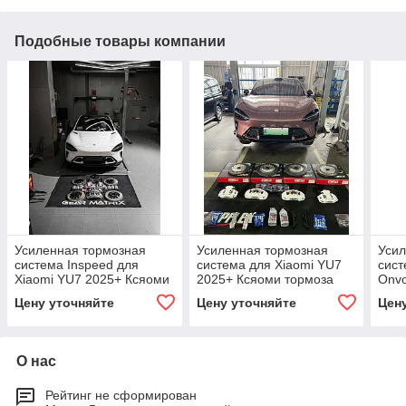
Подобные товары компании
Усиленная тормозная
Усиленная тормозная
Усил
система Inspeed для
система для Xiaomi YU7
сист
Xiaomi YU7 2025+ Ксяоми
2025+ Ксяоми тормоза
Onv
тормоза
Торм
Цену уточняйте
Цену уточняйте
Цен
Торм
О нас
Рейтинг не сформирован