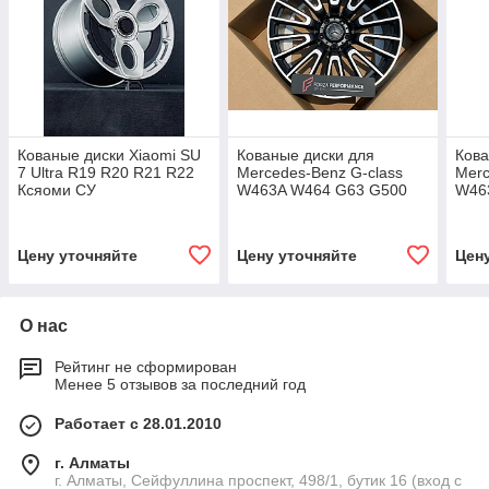
Кованые диски Xiaomi SU
Кованые диски для
Кова
7 Ultra R19 R20 R21 R22
Mercedes-Benz G-class
Merc
Ксяоми СУ
W463A W464 G63 G500
W46
автомобильные диски
G550 R19 R20 R21 R22
G55
колеса ковка диск
Гелик гелен
Гели
автомобильные диски
авто
Цену уточняйте
Цену уточняйте
Цен
колеса ковка диск
коле
О нас
Рейтинг не сформирован
Менее 5 отзывов за последний год
Работает с 28.01.2010
г. Алматы
г. Алматы, Сейфуллина проспект, 498/1, бутик 16 (вход с