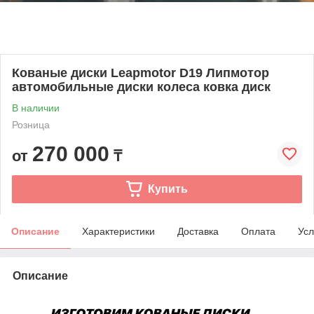
Кованые диски Leapmotor D19 Липмотор
автомобильные диски колеса ковка диск
В наличии
Розница
270 000
от
₸
Купить
Описание
Характеристики
Доставка
Оплата
Усл
Описание