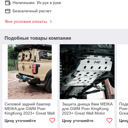
Наличными. Из рук в руки
Безналичный расчет
Все условия оплаты
Подобные товары компании
Силовой задний бампер
Защита днища 8мм MEIKA
Под
MEIKA для GWM Poer
для GWM Poer KingKong
Poer
KingKong 2023+ Great Wall
2023+ Great Wall Motor
Grea
Motor свет крюк
защита картера кпп
Кинг
Цену уточняйте
Цену уточняйте
Цен
двигателя
Пру