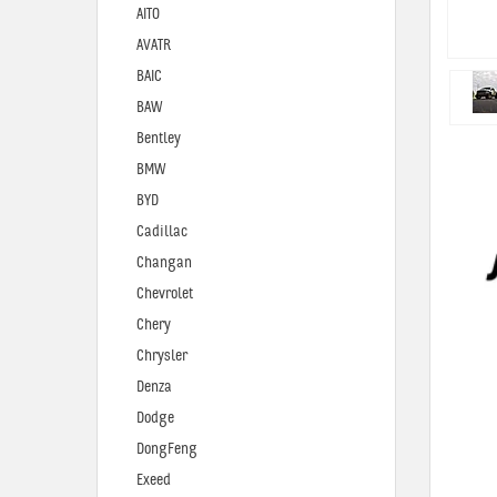
AITO
AVATR
BAIC
BAW
Bentley
BMW
BYD
Cadillac
Changan
Chevrolet
Chery
Chrysler
Denza
Dodge
DongFeng
Exeed