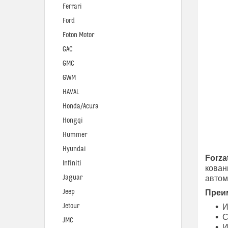
Ferrari
Ford
Foton Motor
GAC
GMC
GWM
HAVAL
Honda/Acura
Hongqi
Hummer
Hyundai
Forza
Infiniti
кован
Jaguar
автом
Jeep
Преим
Jetour
И
С
JMC
И