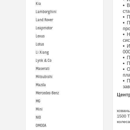
Kia
В
ста
Lamborghini
П
Land Rover
П
Leapmotor
про
Н
Lexus
си
Lotus
И
000
Li Xiang
П
Lynk & Co
П
Maserati
О
пла
Mitsubishi
П
Mazda
за
Mercedes-Benz
Цент
MG
Mini
кованы
1500 T
NIO
колеса
OMODA