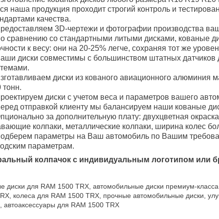
ся наша продукция проходит строгий контроль и тестирова
ндартами качества.
редоставляем 3D-чертежи и фотографии производства ваш
о сравнению со стандартными литыми дисками, кованые 
чности к весу: они на 20-25% легче, сохраняя тот же уровен
аши диски совместимы с большинством штатных датчиков 
стемами.
зготавливаем диски из кованого авиационного алюминия м
 тонн.
роектируем диски с учетом веса и параметров вашего авто
еред отправкой клиенту мы балансируем наши кованые дис
пционально за дополнительную плату: двухцветная окраска
вающие колпаки, металлические колпаки, ширина колес боле
одберем параметры на Ваш автомобиль по Вашим требован
водским параметрам.
ральный колпачок с индивидуальным логотипом или б
е диски для RAM 1500 TRX, автомобильные диски премиум-класса,
RX, колеса для RAM 1500 TRX, прочные автомобильные диски, ул
, автоаксессуары для RAM 1500 TRX