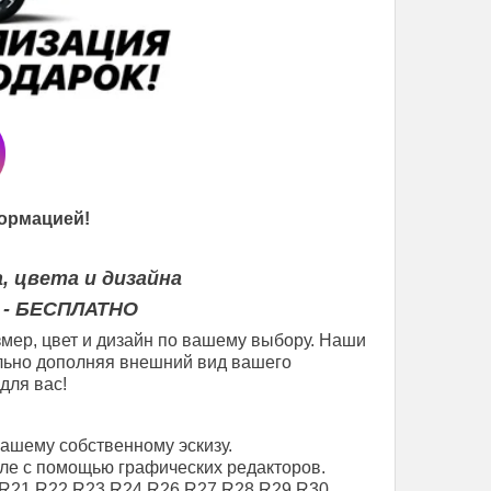
ормацией!
, цвета и дизайна
 - БЕСПЛАТНО
мер, цвет и дизайн по вашему выбору. Наши
еально дополняя внешний вид вашего
для вас!
вашему собственному эскизу.
ле с помощью графических редакторов.
R21
R22
R23
R24
R26
R27
R28
R29
R30