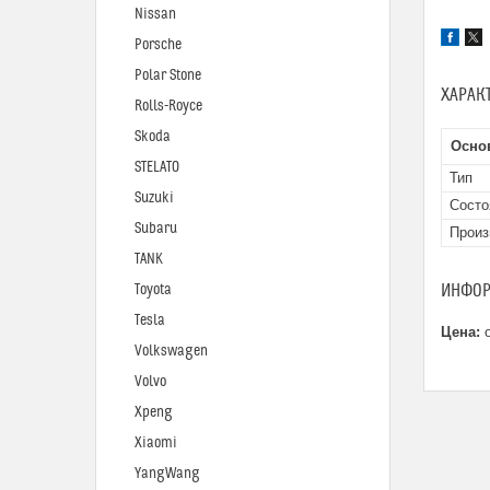
Nissan
Porsche
Polar Stone
ХАРАК
Rolls-Royce
Skoda
Осно
STELATO
Тип
Suzuki
Состо
Subaru
Произ
TANK
ИНФОР
Toyota
Tesla
Цена:
о
Volkswagen
Volvo
Xpeng
Xiaomi
YangWang