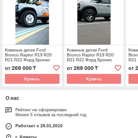
Кованые диски Ford
Кованые диски Ford
Кова
Bronco Raptor R19 R20
Bronco Raptor R19 R20
Bron
R21 R22 Форд Бронко
R21 R22 Форд Бронко
R21 
Раптор автомобильные
Раптор автомобильные
Рап
269 000
269 000
от
₸
от
₸
от
диски колеса ковка диск
диски колеса ковка диск
диск
Купить
Купить
О нас
Рейтинг не сформирован
Менее 5 отзывов за последний год
Работает с 28.01.2010
г. Алматы