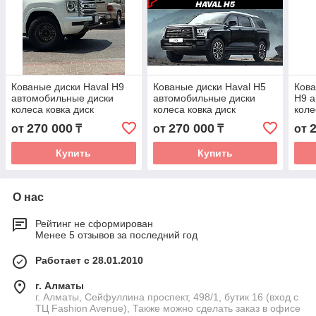
Кованые диски Haval H9
Кованые диски Haval H5
Кова
автомобильные диски
автомобильные диски
H9 а
колеса ковка диск
колеса ковка диск
коле
270 000
270 000
от
₸
от
₸
от
Купить
Купить
О нас
Рейтинг не сформирован
Менее 5 отзывов за последний год
Работает с 28.01.2010
г. Алматы
г. Алматы, Сейфуллина проспект, 498/1, бутик 16 (вход с
ТЦ Fashion Avenue), Также можно сделать заказ в офисе