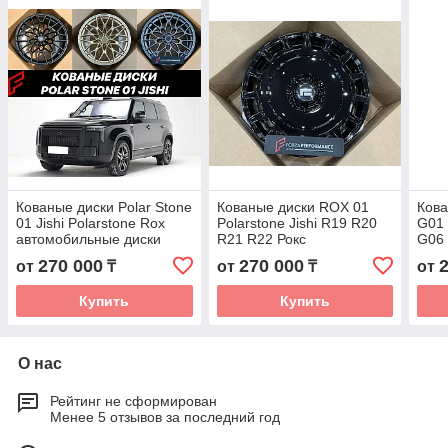
Кованые диски Polar Stone
Кованые диски ROX 01
Ков
01 Jishi Polarstone Rox
Polarstone Jishi R19 R20
G01 
автомобильные диски
R21 R22 Рокс
G06
колеса ковка диск
автомобильные диски
R20
270 000
270 000
от
₸
от
₸
от
колеса ковка диск
авто
коле
Купить
Купить
О нас
Рейтинг не сформирован
Менее 5 отзывов за последний год