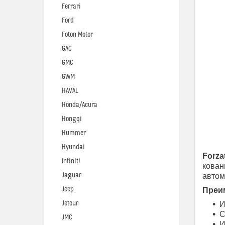
Ferrari
Ford
Foton Motor
GAC
GMC
GWM
HAVAL
Honda/Acura
Hongqi
Hummer
Hyundai
Forza
Infiniti
кован
Jaguar
автом
Jeep
Преим
Jetour
И
С
JMC
И