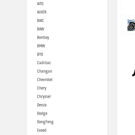
AITO
AVATR
BAIC
BAW
Bentley
BMW
BYD
Cadillac
Changan
Chevrolet
Chery
Chrysler
Denza
Dodge
DongFeng
Exeed