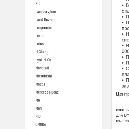
Kia
В
ста
Lamborghini
П
Land Rover
П
Leapmotor
про
Н
Lexus
си
Lotus
И
000
Li Xiang
П
Lynk & Co
П
Maserati
О
пла
Mitsubishi
П
Mazda
за
Mercedes-Benz
Цент
MG
Mini
кованы
для BY
NIO
колеса
OMODA