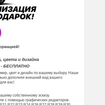
ормацией!
, цвета и дизайна
 - БЕСПЛАТНО
мер, цвет и дизайн по вашему выбору. Наши
еально дополняя внешний вид вашего
для вас!
вашему собственному эскизу.
ле с помощью графических редакторов.
R21
R22
R23
R24
R26
R27
R28
R29
R30