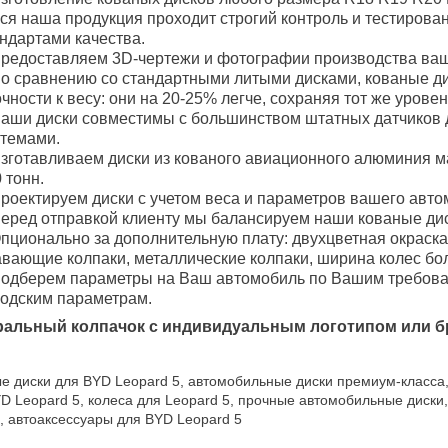
ся наша продукция проходит строгий контроль и тестирова
ндартами качества.
редоставляем 3D-чертежи и фотографии производства ваш
о сравнению со стандартными литыми дисками, кованые 
чности к весу: они на 20-25% легче, сохраняя тот же уровен
аши диски совместимы с большинством штатных датчиков 
стемами.
зготавливаем диски из кованого авиационного алюминия м
 тонн.
роектируем диски с учетом веса и параметров вашего авто
еред отправкой клиенту мы балансируем наши кованые дис
пционально за дополнительную плату: двухцветная окраска
вающие колпаки, металлические колпаки, ширина колес боле
одберем параметры на Ваш автомобиль по Вашим требован
водским параметрам.
ральный колпачок с индивидуальным логотипом или б
е диски для BYD Leopard 5, автомобильные диски премиум-класса
D Leopard 5, колеса для Leopard 5, прочные автомобильные диски
, автоаксессуары для BYD Leopard 5