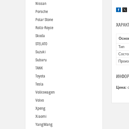
Nissan
Porsche
Polar Stone
ХАРАК
Rolls-Royce
Skoda
Осно
STELATO
Тип
Suzuki
Состо
Subaru
Произ
TANK
ИНФОР
Toyota
Tesla
Цена:
о
Volkswagen
Volvo
Xpeng
Xiaomi
YangWang