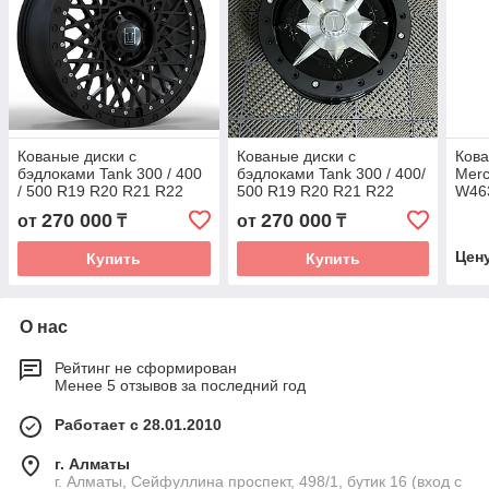
Кованые диски с
Кованые диски с
Кова
бэдлоками Tank 300 / 400
бэдлоками Tank 300 / 400/
Merc
/ 500 R19 R20 R21 R22
500 R19 R20 R21 R22
W46
Танк автомобильные
Танк автомобильные
G55
270 000
270 000
от
₸
от
₸
диски колеса ковка диск
диски колеса ковка диск
Гели
авто
Цен
Купить
Купить
коле
О нас
Рейтинг не сформирован
Менее 5 отзывов за последний год
Работает с 28.01.2010
г. Алматы
г. Алматы, Сейфуллина проспект, 498/1, бутик 16 (вход с