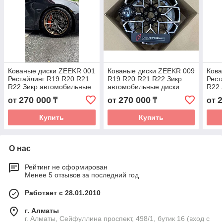
Кованые диски ZEEKR 001
Кованые диски ZEEKR 009
Кова
Рестайлинг R19 R20 R21
R19 R20 R21 R22 Зикр
Рест
R22 Зикр автомобильные
автомобильные диски
R22 
диски колеса ковка диск
колеса ковка диск
диск
270 000
270 000
от
₸
от
₸
от
Купить
Купить
О нас
Рейтинг не сформирован
Менее 5 отзывов за последний год
Работает с 28.01.2010
г. Алматы
г. Алматы, Сейфуллина проспект, 498/1, бутик 16 (вход с