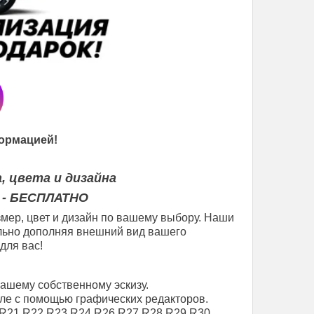
ормацией!
, цвета и дизайна
 - БЕСПЛАТНО
мер, цвет и дизайн по вашему выбору. Наши
еально дополняя внешний вид вашего
для вас!
вашему собственному эскизу.
ле с помощью графических редакторов.
R21
R22
R23
R24
R26
R27
R28
R29
R30