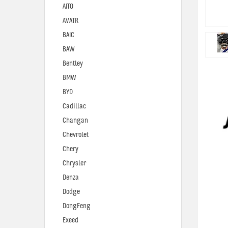
AITO
AVATR
BAIC
BAW
Bentley
BMW
BYD
Cadillac
Changan
Chevrolet
Chery
Chrysler
Denza
Dodge
DongFeng
Exeed