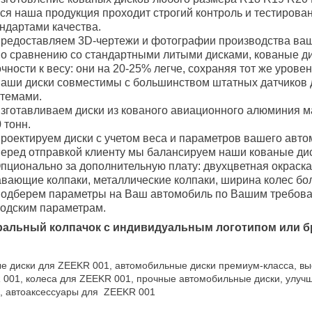
ся наша продукция проходит строгий контроль и тестирова
ндартами качества.
редоставляем 3D-чертежи и фотографии производства ваш
о сравнению со стандартными литыми дисками, кованые 
чности к весу: они на 20-25% легче, сохраняя тот же уровен
аши диски совместимы с большинством штатных датчиков 
стемами.
зготавливаем диски из кованого авиационного алюминия м
 тонн.
роектируем диски с учетом веса и параметров вашего авто
еред отправкой клиенту мы балансируем наши кованые дис
пционально за дополнительную плату: двухцветная окраска
вающие колпаки, металлические колпаки, ширина колес боле
одберем параметры на Ваш автомобиль по Вашим требован
водским параметрам.
ральный колпачок с индивидуальным логотипом или б
е диски для ZEEKR 001, автомобильные диски премиум-класса, вы
001, колеса для ZEEKR 001, прочные автомобильные диски, улуч
, автоаксессуары для ZEEKR 001