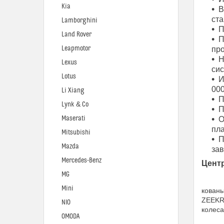
Kia
В
ста
Lamborghini
П
Land Rover
П
Leapmotor
про
Н
Lexus
си
Lotus
И
000
Li Xiang
П
Lynk & Co
П
Maserati
О
пла
Mitsubishi
П
Mazda
за
Mercedes-Benz
Цент
MG
Mini
кованы
ZEEKR 
NIO
колеса
OMODA