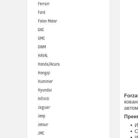
Ferrari
Ford
Foton Motor
GAC
GMC
GWM
HAVAL
Honda/Acura
Hongqi
Hummer
Hyundai
Forza
Infiniti
кован
Jaguar
автом
Jeep
Преим
Jetour
И
С
JMC
И