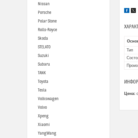
Nissan
Porsche
Polar Stone
ХАРАК
Rolls-Royce
Skoda
Осно
STELATO
Тип
Suzuki
Состо
Subaru
Произ
TANK
ИНФОР
Toyota
Tesla
Цена:
о
Volkswagen
Volvo
Xpeng
Xiaomi
YangWang