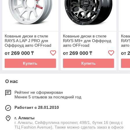
Кованые диски в стиле
Кованые диски в стиле
Кова
RAYS A LAP J PRO для
RAYS M9+ для Оффроуд
RAY
Оффроуд авто OFFroad
авто OFFroad
авто
автомобильные диски
автомобильные диски
авто
269 000
269 000
от
₸
от
₸
от
колеса ковка диск
колеса ковка диск
коле
Купить
Купить
О нас
Рейтинг не сформирован
Менее 5 отзывов за последний год
Работает с 28.01.2010
г. Алматы
г. Алматы, Сейфуллина проспект, 498/1, бутик 16 (вход с
ТЦ Fashion Avenue), Также можно сделать заказ в офисе