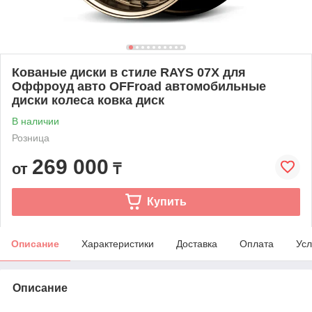
Кованые диски в стиле RAYS 07X для
Оффроуд авто OFFroad автомобильные
диски колеса ковка диск
В наличии
Розница
269 000
от
₸
Купить
Описание
Характеристики
Доставка
Оплата
Усл
Описание