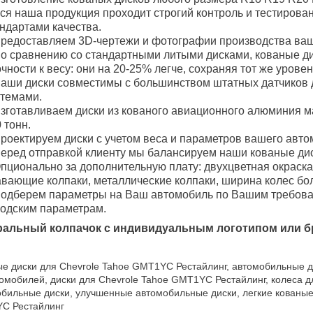
ся наша продукция проходит строгий контроль и тестирова
ндартами качества.
редоставляем 3D-чертежи и фотографии производства ваш
о сравнению со стандартными литыми дисками, кованые 
чности к весу: они на 20-25% легче, сохраняя тот же уровен
аши диски совместимы с большинством штатных датчиков 
стемами.
зготавливаем диски из кованого авиационного алюминия м
 тонн.
роектируем диски с учетом веса и параметров вашего авто
еред отправкой клиенту мы балансируем наши кованые дис
пционально за дополнительную плату: двухцветная окраска
вающие колпаки, металлические колпаки, ширина колес боле
одберем параметры на Ваш автомобиль по Вашим требован
водским параметрам.
ральный колпачок с индивидуальным логотипом или б
е диски для Chevrole Tahoe GMT1YC Рестайлинг, автомобильные д
омобилей, диски для Chevrole Tahoe GMT1YC Рестайлинг, колеса 
бильные диски, улучшенные автомобильные диски, легкие кованые 
C Рестайлинг