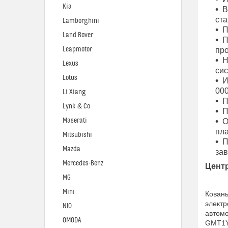
Kia
В
ста
Lamborghini
П
Land Rover
П
Leapmotor
про
Н
Lexus
си
Lotus
И
000
Li Xiang
П
Lynk & Co
П
Maserati
О
пла
Mitsubishi
П
Mazda
за
Mercedes-Benz
Цент
MG
Mini
Кованы
электр
NIO
автомо
OMODA
GMT1Y