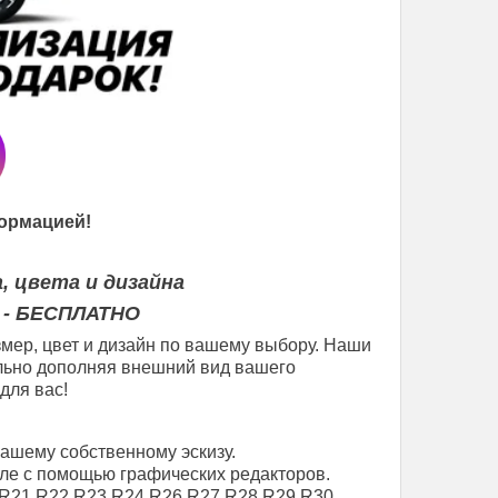
ормацией!
, цвета и дизайна
 - БЕСПЛАТНО
мер, цвет и дизайн по вашему выбору. Наши
еально дополняя внешний вид вашего
для вас!
вашему собственному эскизу.
ле с помощью графических редакторов.
R21
R22
R23
R24
R26
R27
R28
R29
R30