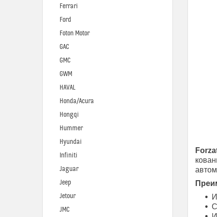
Ferrari
Ford
Foton Motor
GAC
GMC
GWM
HAVAL
Honda/Acura
Hongqi
Hummer
Hyundai
Forza
Infiniti
кован
Jaguar
автом
Jeep
Преим
Jetour
И
С
JMC
И