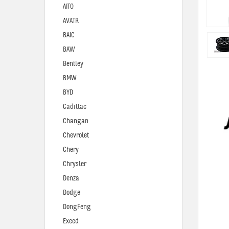
AITO
AVATR
BAIC
BAW
Bentley
BMW
BYD
Cadillac
Changan
Chevrolet
Chery
Chrysler
Denza
Dodge
DongFeng
Exeed