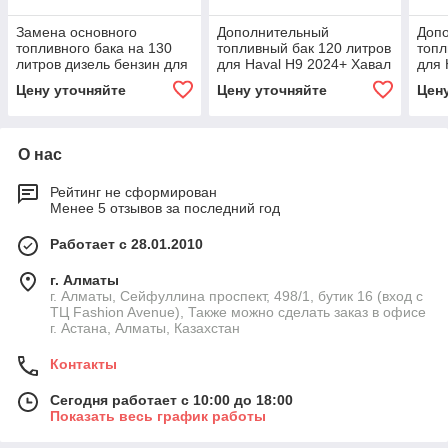
Замена основного
Дополнительный
Доп
топливного бака на 130
топливный бак 120 литров
топл
литров дизель бензин для
для Haval H9 2024+ Хавал
для 
Haval H9 H5 Хавал Хавейл
Хавейл резервный бак
Хаве
Цену уточняйте
Цену уточняйте
Цен
штатный бак топливный
топливный насос
топл
насос
О нас
Рейтинг не сформирован
Менее 5 отзывов за последний год
Работает с 28.01.2010
г. Алматы
г. Алматы, Сейфуллина проспект, 498/1, бутик 16 (вход с
ТЦ Fashion Avenue), Также можно сделать заказ в офисе
г. Астана, Алматы, Казахстан
Контакты
Сегодня работает с 10:00 до 18:00
Показать весь график работы