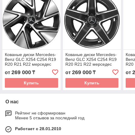
Кованые диски Mercedes-
Кованые диски Mercedes-
Кова
Benz GLC X254 C254 R19
Benz GLC X254 C254 R19
Ben
R20 R21 R22 мерседес
R20 R21 R22 мерседес
R20
бенз заводские диски
бенз заводские диски
бенз
269 000
269 000
от
₸
от
₸
от
колеса ковка диск
колеса ковка диск
коле
Купить
Купить
О нас
Рейтинг не сформирован
Менее 5 отзывов за последний год
Работает с 28.01.2010