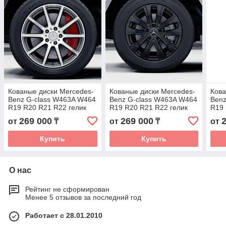
Кованые диски Mercedes-
Кованые диски Mercedes-
Кова
Benz G-class W463A W464
Benz G-class W463A W464
Benz
R19 R20 R21 R22 гелик
R19 R20 R21 R22 гелик
R19 
гелендваген заводские
гелендваген заводские
геле
269 000
269 000
от
₸
от
₸
от
диски колеса ковка диск
диски колеса ковка диск
диск
Купить
Купить
О нас
Рейтинг не сформирован
Менее 5 отзывов за последний год
Работает с 28.01.2010